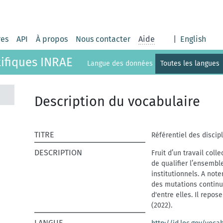
res
API
À propos
Nous contacter
Aide
|
English
tifiques INRAE
Langue des données
Toutes les langues
Description du vocabulaire
TITRE
Référentiel des discip
DESCRIPTION
Fruit d’un travail coll
de qualifier l’ensembl
institutionnels. A note
des mutations continue
d'entre elles. Il repo
(2022).
LANGUE