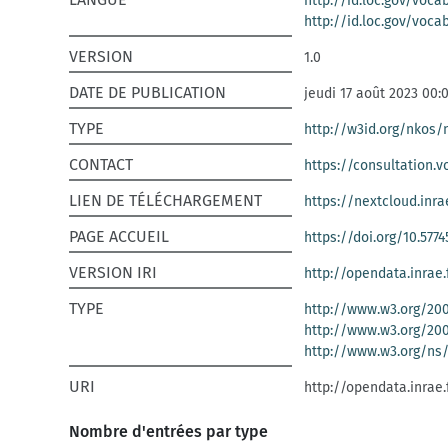
http://id.loc.gov/voca
http://id.loc.gov/voca
VERSION
1.0
DATE DE PUBLICATION
jeudi 17 août 2023 00:
TYPE
http://w3id.org/nkos
CONTACT
https://consultation.v
LIEN DE TÉLÉCHARGEMENT
https://nextcloud.inr
PAGE ACCUEIL
https://doi.org/10.577
VERSION IRI
http://opendata.inrae.f
TYPE
http://www.w3.org/20
http://www.w3.org/2
http://www.w3.org/ns
URI
http://opendata.inrae.
Nombre d'entrées par type