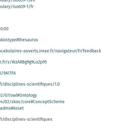
bulary/iso639-1/en
bulary/iso639-1/fr
00:00
/nkostype#thesaurus
ocabulaires-ouverts.inrae.fr/navigateur/fr/feedback
ae.fr/s/WzAR8g9g9Lo2p95
45/9A17FA
r/disciplines-scientifiques/1.0
02/07/owl#Ontology
004/02/skos/core#ConceptScheme
/adms#Asset
fr/disciplines-scientifiques