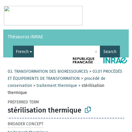
Vocabularies
API
About
Feedback
Help
Thésaurus INRAE
|
Français
×
French
Search
03. TRANSFORMATION DES BIORESSOURCES
>
03.01 PROCÉDÉS
ET ÉQUIPEMENTS DE TRANSFORMATION
>
procédé de
conservation
>
traitement thermique
>
stérilisation
thermique
PREFERRED TERM
stérilisation thermique
BROADER CONCEPT