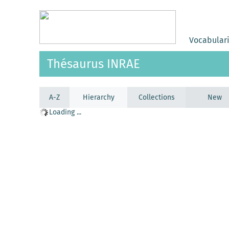
Vocabular
Thésaurus INRAE
A-Z
Hierarchy
Collections
New
Loading ...