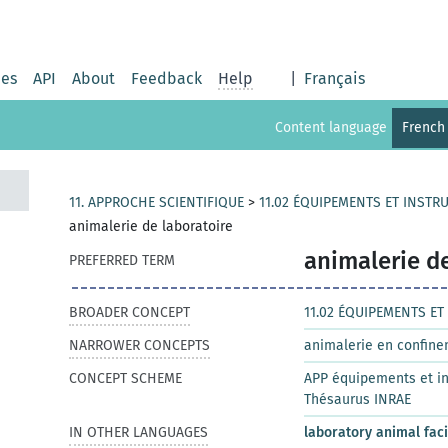
ies
API
About
Feedback
Help
|
Français
Content language
French
11. APPROCHE SCIENTIFIQUE
>
11.02 ÉQUIPEMENTS ET INST
animalerie de laboratoire
animalerie d
PREFERRED TERM
BROADER CONCEPT
11.02 ÉQUIPEMENTS E
NARROWER CONCEPTS
animalerie en confine
CONCEPT SCHEME
APP équipements et i
Thésaurus INRAE
IN OTHER LANGUAGES
laboratory animal faci