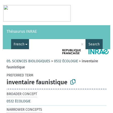
Vocabularies
API
About
Feedback
Help
Thésaurus INRAE
|
Français
×
French
Search
05. SCIENCES BIOLOGIQUES
>
05.12 ÉCOLOGIE
>
inventaire
faunistique
PREFERRED TERM
inventaire faunistique
BROADER CONCEPT
05.12 ÉCOLOGIE
NARROWER CONCEPTS