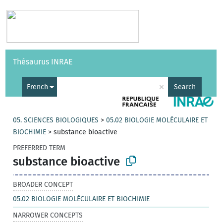
Vocabularies
API
About
Feedback
Help
Thésaurus INRAE
|
Français
×
French
Search
05. SCIENCES BIOLOGIQUES
>
05.02 BIOLOGIE MOLÉCULAIRE ET
BIOCHIMIE
>
substance bioactive
PREFERRED TERM
substance bioactive
BROADER CONCEPT
05.02 BIOLOGIE MOLÉCULAIRE ET BIOCHIMIE
NARROWER CONCEPTS