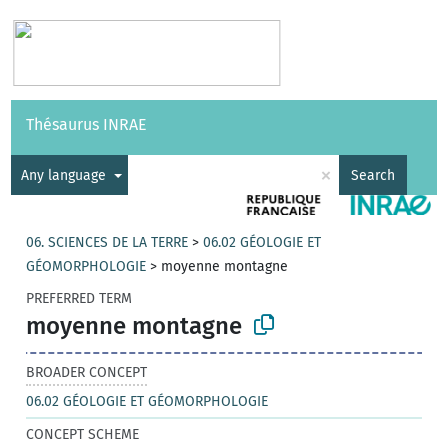
Vocabularies
API
About
Feedback
Help
Thésaurus INRAE
|
Français
×
Any language
Search
06. SCIENCES DE LA TERRE
>
06.02 GÉOLOGIE ET
GÉOMORPHOLOGIE
>
moyenne montagne
PREFERRED TERM
moyenne montagne
BROADER CONCEPT
06.02 GÉOLOGIE ET GÉOMORPHOLOGIE
CONCEPT SCHEME