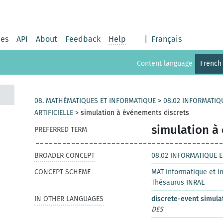
ies
API
About
Feedback
Help
|
Français
Content language
French
08. MATHÉMATIQUES ET INFORMATIQUE
>
08.02 INFORMATIQ
ARTIFICIELLE
>
simulation à événements discrets
simulation à
PREFERRED TERM
BROADER CONCEPT
08.02 INFORMATIQUE E
CONCEPT SCHEME
MAT informatique et int
Thésaurus INRAE
IN OTHER LANGUAGES
discrete-event simula
DES