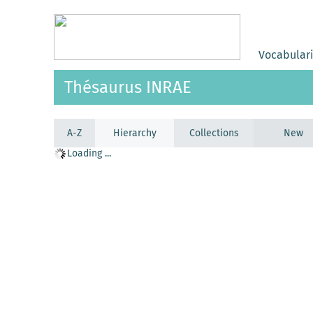
Vocabular
Thésaurus INRAE
A-Z
Hierarchy
Collections
New
Loading ...