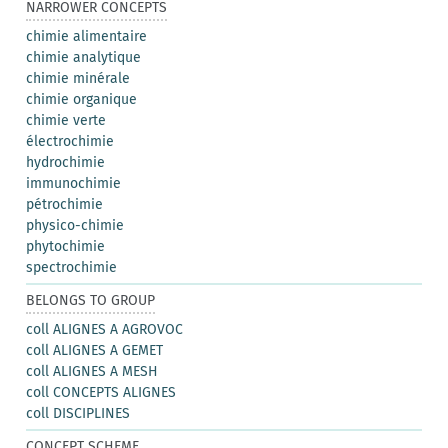
NARROWER CONCEPTS
chimie alimentaire
chimie analytique
chimie minérale
chimie organique
chimie verte
électrochimie
hydrochimie
immunochimie
pétrochimie
physico-chimie
phytochimie
spectrochimie
BELONGS TO GROUP
coll ALIGNES A AGROVOC
coll ALIGNES A GEMET
coll ALIGNES A MESH
coll CONCEPTS ALIGNES
coll DISCIPLINES
CONCEPT SCHEME