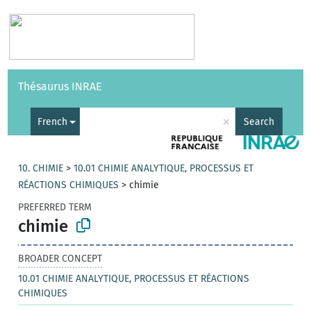
Vocabularies
API
About
Feedback
Help
Thésaurus INRAE
|
Français
×
French
Search
10. CHIMIE
>
10.01 CHIMIE ANALYTIQUE, PROCESSUS ET
RÉACTIONS CHIMIQUES
>
chimie
PREFERRED TERM
chimie
BROADER CONCEPT
10.01 CHIMIE ANALYTIQUE, PROCESSUS ET RÉACTIONS
CHIMIQUES