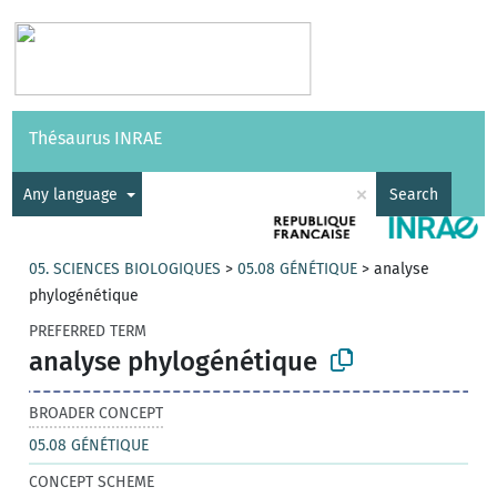
Vocabularies
API
About
Feedback
Help
Thésaurus INRAE
|
Français
×
Any language
Search
05. SCIENCES BIOLOGIQUES
>
05.08 GÉNÉTIQUE
>
analyse
phylogénétique
PREFERRED TERM
analyse phylogénétique
BROADER CONCEPT
05.08 GÉNÉTIQUE
CONCEPT SCHEME