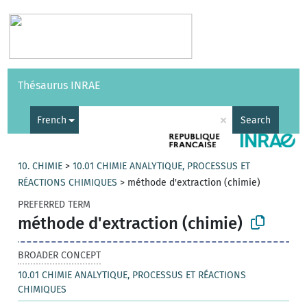
Vocabularies
API
About
Feedback
Help
Thésaurus INRAE
|
Français
×
French
Search
10. CHIMIE
>
10.01 CHIMIE ANALYTIQUE, PROCESSUS ET
RÉACTIONS CHIMIQUES
>
méthode d'extraction (chimie)
PREFERRED TERM
méthode d'extraction (chimie)
BROADER CONCEPT
10.01 CHIMIE ANALYTIQUE, PROCESSUS ET RÉACTIONS
CHIMIQUES