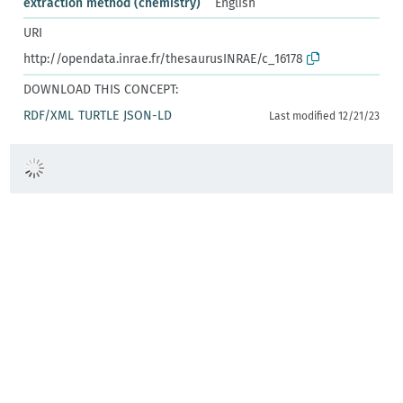
extraction method (chemistry)
English
URI
http://opendata.inrae.fr/thesaurusINRAE/c_16178
DOWNLOAD THIS CONCEPT:
RDF/XML
TURTLE
JSON-LD
Last modified 12/21/23