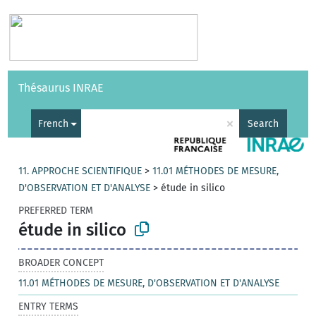
Vocabularies
API
About
Feedback
Help
Thésaurus INRAE
|
Français
×
French
Search
11. APPROCHE SCIENTIFIQUE
>
11.01 MÉTHODES DE MESURE,
D'OBSERVATION ET D'ANALYSE
>
étude in silico
PREFERRED TERM
étude in silico
BROADER CONCEPT
11.01 MÉTHODES DE MESURE, D'OBSERVATION ET D'ANALYSE
ENTRY TERMS