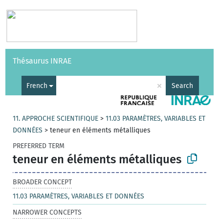
Vocabularies
API
About
Feedback
Help
Thésaurus INRAE
|
Français
×
French
Search
11. APPROCHE SCIENTIFIQUE
>
11.03 PARAMÈTRES, VARIABLES ET
DONNÉES
>
teneur en éléments métalliques
PREFERRED TERM
teneur en éléments métalliques
BROADER CONCEPT
11.03 PARAMÈTRES, VARIABLES ET DONNÉES
NARROWER CONCEPTS