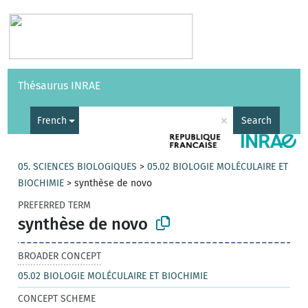
Vocabularies
API
About
Feedback
Help
Thésaurus INRAE
|
Français
×
French
Search
05. SCIENCES BIOLOGIQUES
>
05.02 BIOLOGIE MOLÉCULAIRE ET
BIOCHIMIE
>
synthèse de novo
PREFERRED TERM
synthèse de novo
BROADER CONCEPT
05.02 BIOLOGIE MOLÉCULAIRE ET BIOCHIMIE
CONCEPT SCHEME