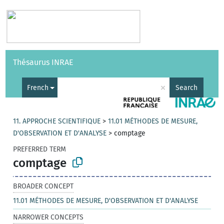
Vocabularies
API
About
Feedback
Help
Thésaurus INRAE
|
Français
×
French
Search
11. APPROCHE SCIENTIFIQUE
>
11.01 MÉTHODES DE MESURE,
D'OBSERVATION ET D'ANALYSE
>
comptage
PREFERRED TERM
comptage
BROADER CONCEPT
11.01 MÉTHODES DE MESURE, D'OBSERVATION ET D'ANALYSE
NARROWER CONCEPTS