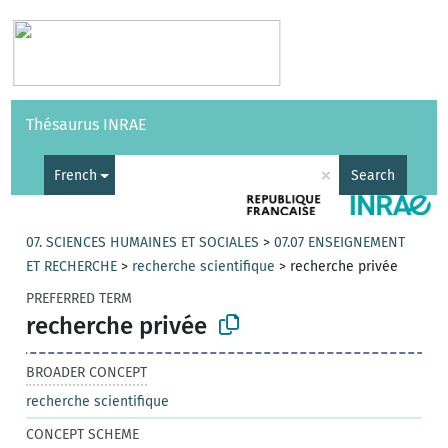
Vocabularies
API
About
Feedback
Help
Thésaurus INRAE
|
Français
×
French
Search
07. SCIENCES HUMAINES ET SOCIALES
>
07.07 ENSEIGNEMENT
ET RECHERCHE
>
recherche scientifique
>
recherche privée
PREFERRED TERM
recherche privée
BROADER CONCEPT
recherche scientifique
CONCEPT SCHEME