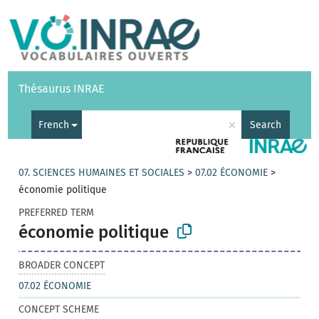
Vocabularies
API
About
Feedback
Help
Thésaurus INRAE
|
Français
×
French
Search
07. SCIENCES HUMAINES ET SOCIALES
>
07.02 ÉCONOMIE
>
économie politique
PREFERRED TERM
économie politique
BROADER CONCEPT
07.02 ÉCONOMIE
CONCEPT SCHEME