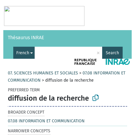
Vocabularies
API
About
Feedback
Help
Thésaurus INRAE
|
Français
×
French
Search
07. SCIENCES HUMAINES ET SOCIALES
>
07.08 INFORMATION ET
COMMUNICATION
>
diffusion de la recherche
PREFERRED TERM
diffusion de la recherche
BROADER CONCEPT
07.08 INFORMATION ET COMMUNICATION
NARROWER CONCEPTS