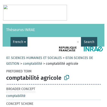
Vocabularies
API
About
Feedback
Help
Thésaurus INRAE
|
Français
×
French
Search
07. SCIENCES HUMAINES ET SOCIALES
>
07.06 SCIENCES DE
GESTION
>
comptabilité
>
comptabilité agricole
PREFERRED TERM
comptabilité agricole
BROADER CONCEPT
comptabilité
CONCEPT SCHEME