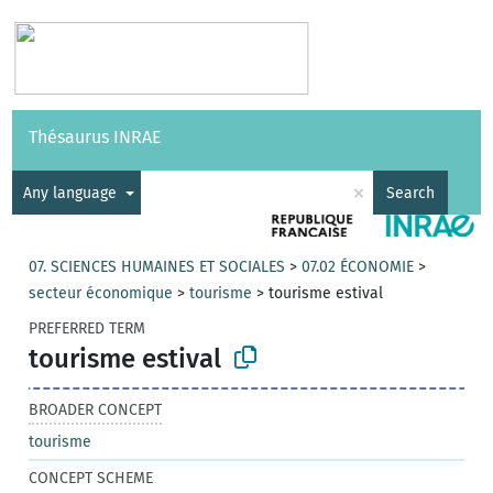
Vocabularies
API
About
Feedback
Help
Thésaurus INRAE
|
Français
×
Any language
Search
07. SCIENCES HUMAINES ET SOCIALES
>
07.02 ÉCONOMIE
>
secteur économique
>
tourisme
>
tourisme estival
PREFERRED TERM
tourisme estival
BROADER CONCEPT
tourisme
CONCEPT SCHEME