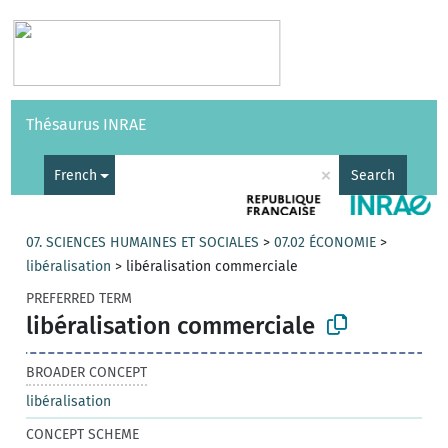
Vocabularies
API
About
Feedback
Help
Thésaurus INRAE
|
Français
×
French
Search
07. SCIENCES HUMAINES ET SOCIALES
>
07.02 ÉCONOMIE
>
libéralisation
>
libéralisation commerciale
PREFERRED TERM
libéralisation commerciale
BROADER CONCEPT
libéralisation
CONCEPT SCHEME