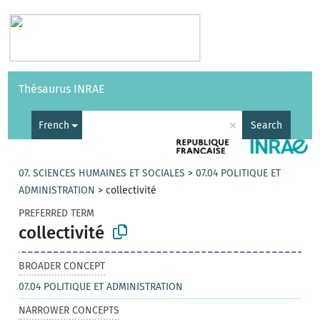
Vocabularies
API
About
Feedback
Help
Thésaurus INRAE
|
Français
×
French
Search
07. SCIENCES HUMAINES ET SOCIALES
>
07.04 POLITIQUE ET
ADMINISTRATION
>
collectivité
PREFERRED TERM
collectivité
BROADER CONCEPT
07.04 POLITIQUE ET ADMINISTRATION
NARROWER CONCEPTS