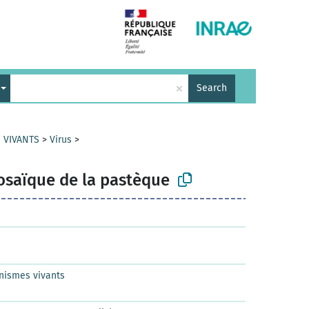
×
Search
 VIVANTS
>
Virus
>
mosaïque de la pastèque
nismes vivants