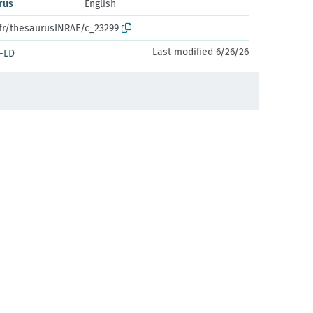
rus
English
.fr/thesaurusINRAE/c_23299
Last modified 6/26/26
-LD