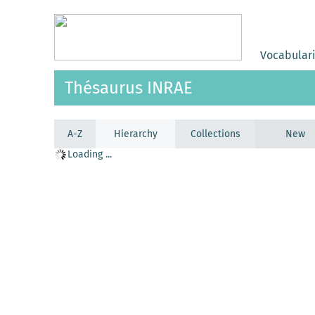
Vocabular
Thésaurus INRAE
A-Z
Hierarchy
Collections
New
Loading ...