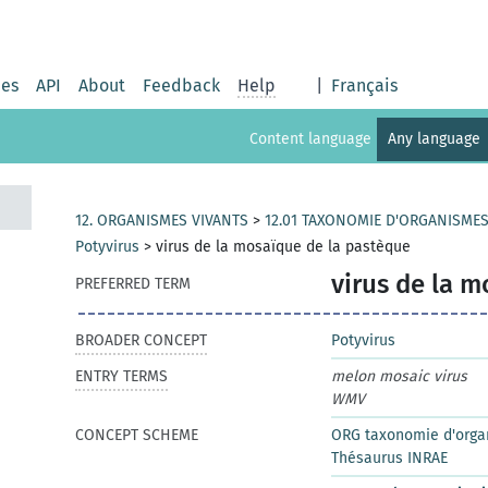
ies
API
About
Feedback
Help
|
Français
Content language
Any language
12. ORGANISMES VIVANTS
>
12.01 TAXONOMIE D'ORGANISMES
Potyvirus
>
virus de la mosaïque de la pastèque
virus de la 
PREFERRED TERM
BROADER CONCEPT
Potyvirus
ENTRY TERMS
melon mosaic virus
WMV
CONCEPT SCHEME
ORG taxonomie d'orga
Thésaurus INRAE