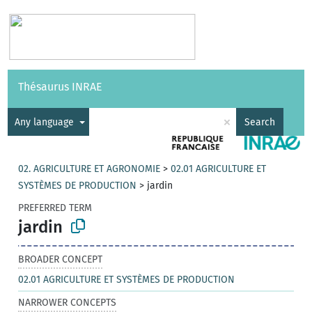
Vocabularies
API
About
Feedback
Help
Thésaurus INRAE
|
Français
×
Any language
Search
02. AGRICULTURE ET AGRONOMIE
>
02.01 AGRICULTURE ET
SYSTÈMES DE PRODUCTION
>
jardin
PREFERRED TERM
jardin
BROADER CONCEPT
02.01 AGRICULTURE ET SYSTÈMES DE PRODUCTION
NARROWER CONCEPTS