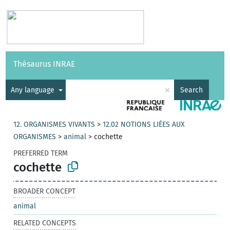
Vocabularies
API
About
Feedback
Help
Thésaurus INRAE
|
Français
×
Any language
Search
12. ORGANISMES VIVANTS
>
12.02 NOTIONS LIÉES AUX
ORGANISMES
>
animal
>
cochette
PREFERRED TERM
cochette
BROADER CONCEPT
animal
RELATED CONCEPTS