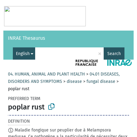
Vocabularies
API
About
Feedback
Help
INRAE Thesaurus
|
Français
×
English
Search
04. HUMAN, ANIMAL AND PLANT HEALTH
>
04.01 DISEASES,
DISORDERS AND SYMPTOMS
>
disease
>
fungal disease
>
poplar rust
PREFERRED TERM
poplar rust
DEFINITION
Maladie fongique sur peuplier due à Melampsora
medusae. Ce pathogène a la particularité de nécessiter deux