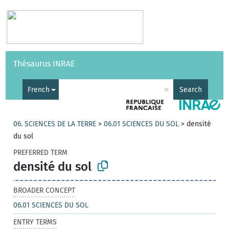
Vocabularies
API
About
Feedback
Help
Thésaurus INRAE
|
Français
×
French
Search
06. SCIENCES DE LA TERRE
>
06.01 SCIENCES DU SOL
>
densité
du sol
PREFERRED TERM
densité du sol
BROADER CONCEPT
06.01 SCIENCES DU SOL
ENTRY TERMS