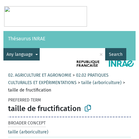
Vocabularies
API
About
Feedback
Help
Thésaurus INRAE
|
Français
×
Any language
Search
02. AGRICULTURE ET AGRONOMIE
>
02.02 PRATIQUES
CULTURALES ET EXPÉRIMENTATIONS
>
taille (arboriculture)
>
taille de fructification
PREFERRED TERM
taille de fructification
BROADER CONCEPT
taille (arboriculture)