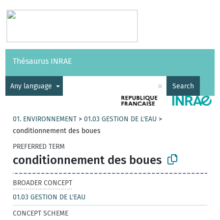
Vocabularies
API
About
Feedback
Help
Thésaurus INRAE
|
Français
×
Any language
Search
01. ENVIRONNEMENT
>
01.03 GESTION DE L'EAU
>
conditionnement des boues
PREFERRED TERM
conditionnement des boues
BROADER CONCEPT
01.03 GESTION DE L'EAU
CONCEPT SCHEME