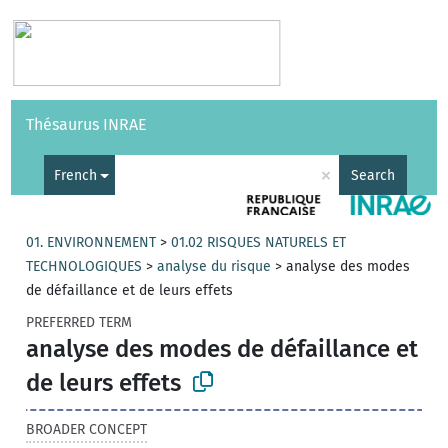
Vocabularies
API
About
Feedback
Help
Thésaurus INRAE
|
Français
×
French
Search
01. ENVIRONNEMENT
>
01.02 RISQUES NATURELS ET
TECHNOLOGIQUES
>
analyse du risque
>
analyse des modes
de défaillance et de leurs effets
PREFERRED TERM
analyse des modes de défaillance et
de leurs effets
BROADER CONCEPT