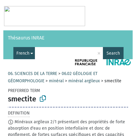
Vocabularies
API
About
Feedback
Help
Thésaurus INRAE
|
Français
×
French
Search
06. SCIENCES DE LA TERRE
>
06.02 GÉOLOGIE ET
GÉOMORPHOLOGIE
>
minéral
>
minéral argileux
>
smectite
PREFERRED TERM
smectite
DEFINITION
Minéraux argileux 2/1 présentant des propriétés de forte
absorption d'eau en position interfoliaire et donc de
gonflement, de fortes surfaces spécifiques et des capacités