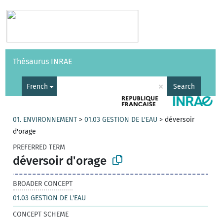
Vocabularies
API
About
Feedback
Help
Thésaurus INRAE
|
Français
×
French
Search
01. ENVIRONNEMENT
>
01.03 GESTION DE L'EAU
>
déversoir
d'orage
PREFERRED TERM
déversoir d'orage
BROADER CONCEPT
01.03 GESTION DE L'EAU
CONCEPT SCHEME