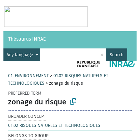
Vocabularies
API
About
Feedback
Help
Thésaurus INRAE
|
Français
×
Any language
Search
01. ENVIRONNEMENT
>
01.02 RISQUES NATURELS ET
TECHNOLOGIQUES
>
zonage du risque
PREFERRED TERM
zonage du risque
BROADER CONCEPT
01.02 RISQUES NATURELS ET TECHNOLOGIQUES
BELONGS TO GROUP