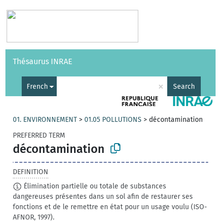
Vocabularies
API
About
Feedback
Help
Thésaurus INRAE
|
Français
×
French
Search
01. ENVIRONNEMENT
>
01.05 POLLUTIONS
>
décontamination
PREFERRED TERM
décontamination
DEFINITION
Élimination partielle ou totale de substances
dangereuses présentes dans un sol afin de restaurer ses
fonctions et de le remettre en état pour un usage voulu (ISO-
AFNOR, 1997).