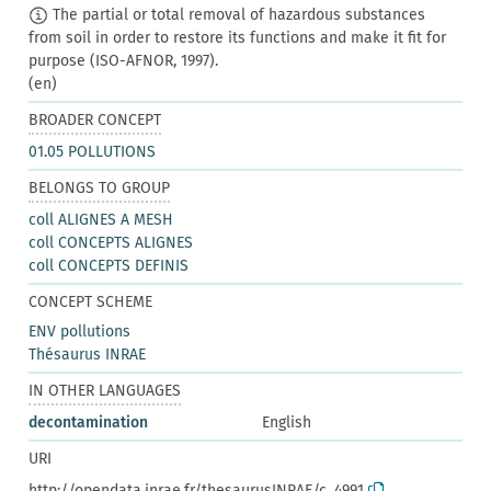
The partial or total removal of hazardous substances
from soil in order to restore its functions and make it fit for
purpose (ISO-AFNOR, 1997).
(en)
BROADER CONCEPT
01.05 POLLUTIONS
BELONGS TO GROUP
coll ALIGNES A MESH
coll CONCEPTS ALIGNES
coll CONCEPTS DEFINIS
CONCEPT SCHEME
ENV pollutions
Thésaurus INRAE
IN OTHER LANGUAGES
decontamination
English
URI
http://opendata.inrae.fr/thesaurusINRAE/c_4991