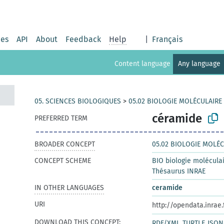
ies
API
About
Feedback
Help
|
Français
Content language
Any language
05. SCIENCES BIOLOGIQUES
>
05.02 BIOLOGIE MOLÉCULAIRE
céramide
PREFERRED TERM
BROADER CONCEPT
05.02 BIOLOGIE MOLÉC
CONCEPT SCHEME
BIO biologie moléculai
Thésaurus INRAE
IN OTHER LANGUAGES
ceramide
URI
http://opendata.inrae
DOWNLOAD THIS CONCEPT:
RDF/XML
TURTLE
JSON