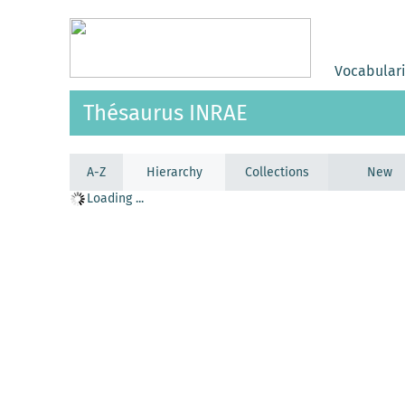
Vocabular
Thésaurus INRAE
A-Z
Hierarchy
Collections
New
Loading ...