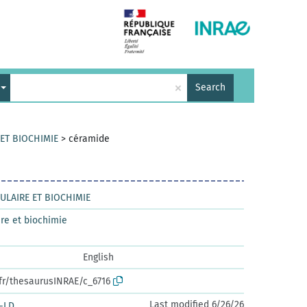
×
Search
 ET BIOCHIMIE
>
céramide
ULAIRE ET BIOCHIMIE
re et biochimie
English
.fr/thesaurusINRAE/c_6716
Last modified 6/26/26
-LD