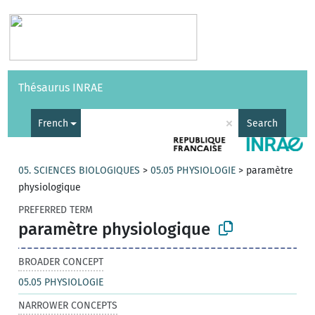
Vocabularies
API
About
Feedback
Help
Thésaurus INRAE
|
Français
×
French
Search
05. SCIENCES BIOLOGIQUES
>
05.05 PHYSIOLOGIE
>
paramètre
physiologique
PREFERRED TERM
paramètre physiologique
BROADER CONCEPT
05.05 PHYSIOLOGIE
NARROWER CONCEPTS