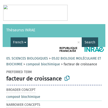
Vocabularies
API
About
Feedback
Help
Thésaurus INRAE
|
Français
×
French
Search
05. SCIENCES BIOLOGIQUES
>
05.02 BIOLOGIE MOLÉCULAIRE ET
BIOCHIMIE
>
composé biochimique
>
facteur de croissance
PREFERRED TERM
facteur de croissance
BROADER CONCEPT
composé biochimique
NARROWER CONCEPTS