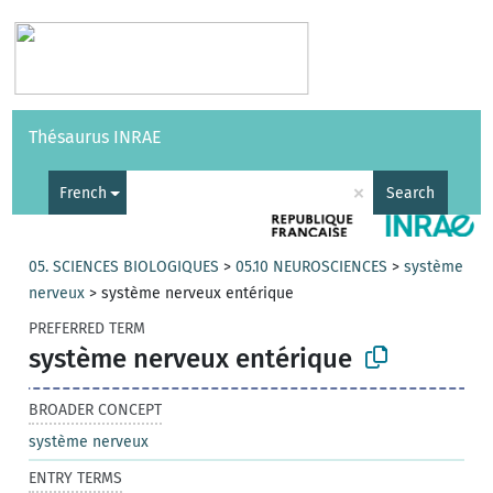
Vocabularies
API
About
Feedback
Help
Thésaurus INRAE
|
Français
×
French
Search
05. SCIENCES BIOLOGIQUES
>
05.10 NEUROSCIENCES
>
système
nerveux
>
système nerveux entérique
PREFERRED TERM
système nerveux entérique
BROADER CONCEPT
système nerveux
ENTRY TERMS