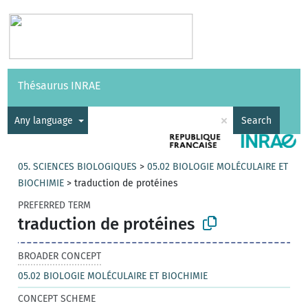
Vocabularies
API
About
Feedback
Help
Thésaurus INRAE
|
Français
×
Any language
Search
05. SCIENCES BIOLOGIQUES
>
05.02 BIOLOGIE MOLÉCULAIRE ET
BIOCHIMIE
>
traduction de protéines
PREFERRED TERM
traduction de protéines
BROADER CONCEPT
05.02 BIOLOGIE MOLÉCULAIRE ET BIOCHIMIE
CONCEPT SCHEME