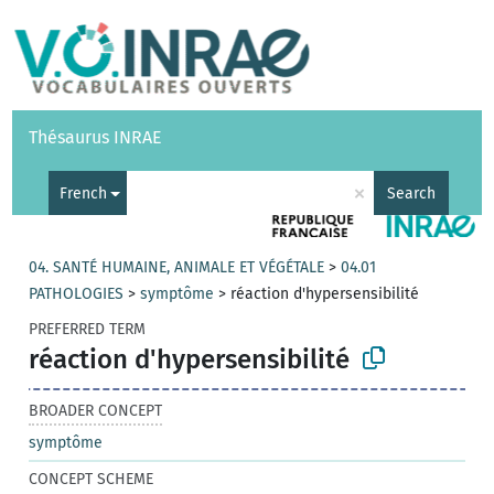
Vocabularies
API
About
Feedback
Help
Thésaurus INRAE
|
Français
×
French
Search
04. SANTÉ HUMAINE, ANIMALE ET VÉGÉTALE
>
04.01
PATHOLOGIES
>
symptôme
>
réaction d'hypersensibilité
PREFERRED TERM
réaction d'hypersensibilité
BROADER CONCEPT
symptôme
CONCEPT SCHEME