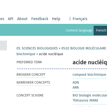
ies
API
About
Feedback
Help
|
Français
Content language
French
05. SCIENCES BIOLOGIQUES
>
05.02 BIOLOGIE MOLÉCULAIRE
biochimique
>
acide nucléique
acide nucléi
PREFERRED TERM
BROADER CONCEPT
composé biochimique
NARROWER CONCEPTS
ADN
ARN
CONCEPT SCHEME
BIO biologie moléculai
Thésaurus INRAE