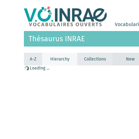
Vocabular
Thésaurus INRAE
A-Z
Hierarchy
Collections
New
Loading ...