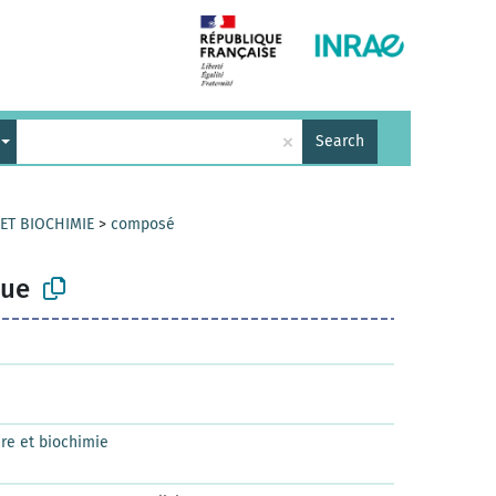
×
Search
 ET BIOCHIMIE
>
composé
que
re et biochimie