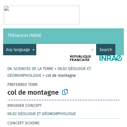
Vocabularies
API
About
Feedback
Help
Thésaurus INRAE
|
Français
×
Any language
Search
06. SCIENCES DE LA TERRE
>
06.02 GÉOLOGIE ET
GÉOMORPHOLOGIE
>
col de montagne
PREFERRED TERM
col de montagne
BROADER CONCEPT
06.02 GÉOLOGIE ET GÉOMORPHOLOGIE
CONCEPT SCHEME