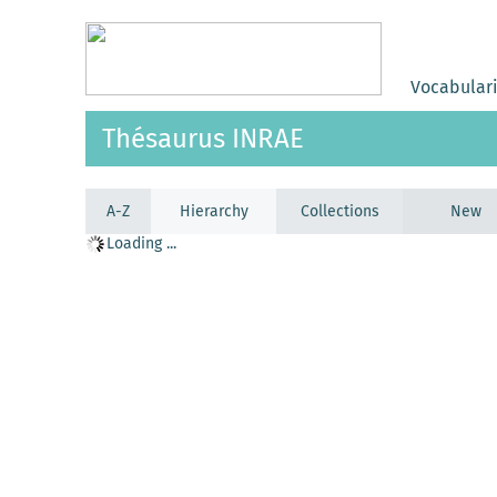
Vocabular
Thésaurus INRAE
A-Z
Hierarchy
Collections
New
Loading ...