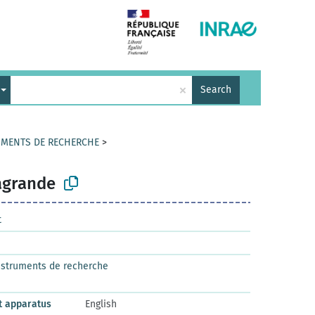
×
Search
RUMENTS DE RECHERCHE
>
agrande
t
nstruments de recherche
t apparatus
English