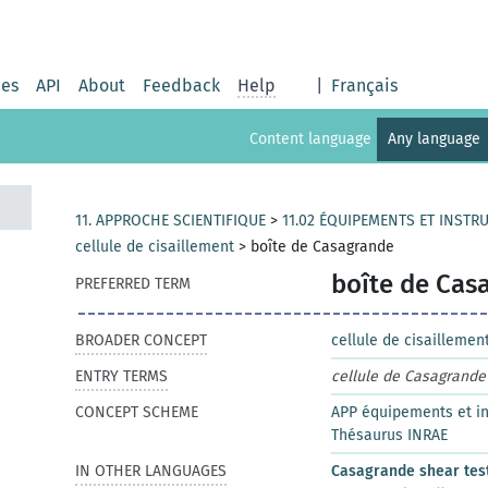
ies
API
About
Feedback
Help
|
Français
Content language
Any language
11. APPROCHE SCIENTIFIQUE
>
11.02 ÉQUIPEMENTS ET INST
cellule de cisaillement
>
boîte de Casagrande
boîte de Cas
PREFERRED TERM
BROADER CONCEPT
cellule de cisaillemen
ENTRY TERMS
cellule de Casagrande
CONCEPT SCHEME
APP équipements et i
Thésaurus INRAE
IN OTHER LANGUAGES
Casagrande shear tes