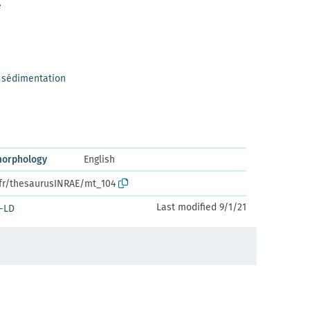
e
 sédimentation
morphology
English
.fr/thesaurusINRAE/mt_104
Last modified 9/1/21
-LD