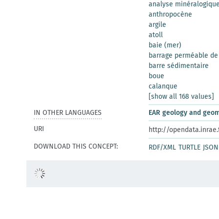
analyse minéralogiqu
anthropocène
argile
atoll
baie (mer)
barrage perméable de
barre sédimentaire
boue
calanque
[show all 168 values]
IN OTHER LANGUAGES
EAR geology and geo
URI
http://opendata.inrae
DOWNLOAD THIS CONCEPT:
RDF/XML
TURTLE
JSON