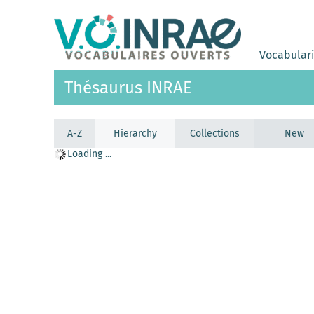
Vocabular
Thésaurus INRAE
A-Z
Hierarchy
Collections
New
Loading ...