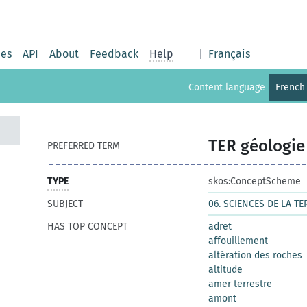
ies
API
About
Feedback
Help
|
Français
Content language
French
TER géologie
PREFERRED TERM
TYPE
skos:ConceptScheme
SUBJECT
06. SCIENCES DE LA TE
HAS TOP CONCEPT
adret
affouillement
altération des roches
altitude
amer terrestre
amont