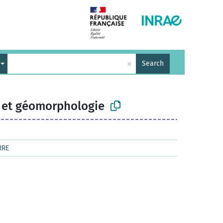
×
Search
 et géomorphologie
RRE