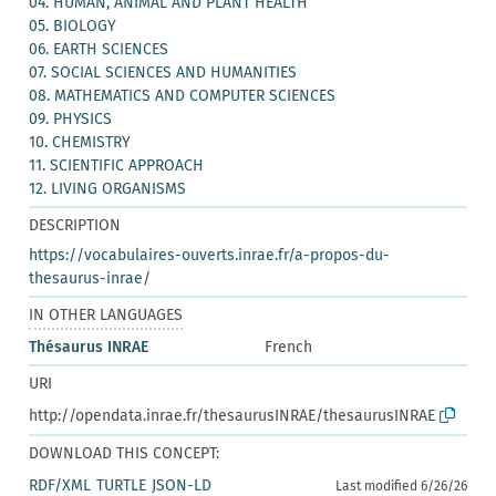
04. HUMAN, ANIMAL AND PLANT HEALTH
05. BIOLOGY
06. EARTH SCIENCES
07. SOCIAL SCIENCES AND HUMANITIES
08. MATHEMATICS AND COMPUTER SCIENCES
09. PHYSICS
10. CHEMISTRY
11. SCIENTIFIC APPROACH
12. LIVING ORGANISMS
DESCRIPTION
https://vocabulaires-ouverts.inrae.fr/a-propos-du-
thesaurus-inrae/
IN OTHER LANGUAGES
Thésaurus INRAE
French
URI
http://opendata.inrae.fr/thesaurusINRAE/thesaurusINRAE
DOWNLOAD THIS CONCEPT:
RDF/XML
TURTLE
JSON-LD
Last modified 6/26/26