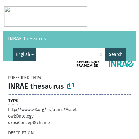
Vocabularies
API
About
Feedback
Help
INRAE Thesaurus
|
Français
×
English
Search
PREFERRED TERM
INRAE thesaurus
TYPE
http://www.w3.org/ns/adms#Asset
owl:Ontology
skos:ConceptScheme
DESCRIPTION