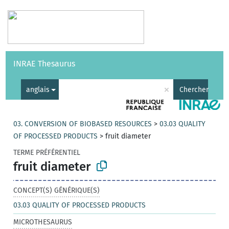
Vocabulaires
API
À propos
Nous contacter
Aide
INRAE Thesaurus
|
English
×
anglais
Chercher
03. CONVERSION OF BIOBASED RESOURCES
>
03.03 QUALITY
OF PROCESSED PRODUCTS
>
fruit diameter
TERME PRÉFÉRENTIEL
fruit diameter
CONCEPT(S) GÉNÉRIQUE(S)
03.03 QUALITY OF PROCESSED PRODUCTS
MICROTHESAURUS