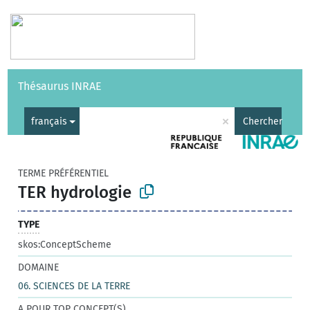
Vocabulaires
API
À propos
Nous contacter
Aide
Thésaurus INRAE
|
English
×
français
Chercher
TERME PRÉFÉRENTIEL
TER hydrologie
TYPE
skos:ConceptScheme
DOMAINE
06. SCIENCES DE LA TERRE
A POUR TOP CONCEPT(S)