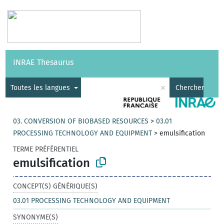
Vocabulaires
API
À propos
Nous contacter
Aide
INRAE Thesaurus
|
English
×
Toutes les langues
Chercher
03. CONVERSION OF BIOBASED RESOURCES
>
03.01
PROCESSING TECHNOLOGY AND EQUIPMENT
>
emulsification
TERME PRÉFÉRENTIEL
emulsification
CONCEPT(S) GÉNÉRIQUE(S)
03.01 PROCESSING TECHNOLOGY AND EQUIPMENT
SYNONYME(S)