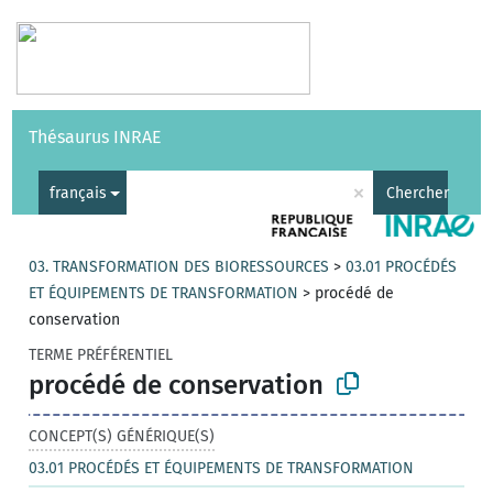
Vocabulaires
API
À propos
Nous contacter
Aide
Thésaurus INRAE
|
English
×
français
Chercher
03. TRANSFORMATION DES BIORESSOURCES
>
03.01 PROCÉDÉS
ET ÉQUIPEMENTS DE TRANSFORMATION
>
procédé de
conservation
TERME PRÉFÉRENTIEL
procédé de conservation
CONCEPT(S) GÉNÉRIQUE(S)
03.01 PROCÉDÉS ET ÉQUIPEMENTS DE TRANSFORMATION