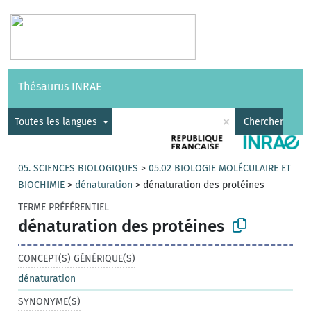
Vocabulaires
API
À propos
Nous contacter
Aide
Thésaurus INRAE
|
English
×
Toutes les langues
Chercher
05. SCIENCES BIOLOGIQUES
>
05.02 BIOLOGIE MOLÉCULAIRE ET
BIOCHIMIE
>
dénaturation
>
dénaturation des protéines
TERME PRÉFÉRENTIEL
dénaturation des protéines
CONCEPT(S) GÉNÉRIQUE(S)
dénaturation
SYNONYME(S)