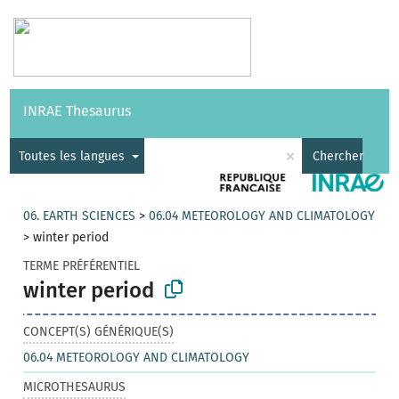
Vocabulaires
API
À propos
Nous contacter
Aide
INRAE Thesaurus
|
English
×
Toutes les langues
Chercher
06. EARTH SCIENCES
>
06.04 METEOROLOGY AND CLIMATOLOGY
>
winter period
TERME PRÉFÉRENTIEL
winter period
CONCEPT(S) GÉNÉRIQUE(S)
06.04 METEOROLOGY AND CLIMATOLOGY
MICROTHESAURUS